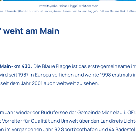
Umweltsymbol “Blaue Flagge” weht am Main
a Schneider (Kur & Tourismus Service) beim Hissen der Blauen Flagge 2020 am Ostsee Bad Staffelste
” weht am Main
) Main-km 430.
Die Blaue Flagge ist das erste gemeinsame i
ird seit 1987 in Europa verliehen und wehte 1998 erstmals 
 seit dem Jahr 2001 auch weltweit zu sehen.
em Jahr wieder der Rudufersee der Gemeinde Michelau i. OFr.
 Vorreiter für Qualität und Umwelt über den Landkreis Lich
n im vergangenen Jahr 92 Sportboothäfen und 44 Badestell