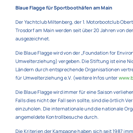
Blaue Flagge für Sportboothäfen am Main
Der Yachtclub Miltenberg, der 1. Motorbootclub Obert
Trosdorf am Main werden seit über 20 Jahren von d
ausgezeichnet.
Die Blaue Flagge wird von der „Foundation for Enviro
Umwelterziehung) vergeben. Die Stiftung ist eine N
Ländern durch entsprechende Organisationen vertret
für Umwelterziehung e.V. (weitere Infos unter
www.b
Die Blaue Flagge wird immer für eine Saison verliehen
Falls dies nicht der Fall sein sollte, sind die örtlic
einzuholen. Die internationale und die nationale O
angemeldete Kontrollbesuche durch.
Die Kriterien der Kampagne haben sich seit 1987 imme