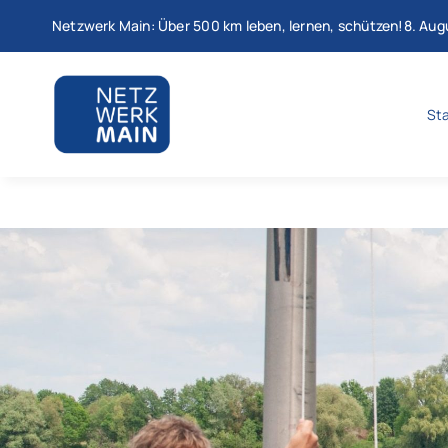
Zum
Netzwerk Main: Über 500 km leben, lernen, schützen!8. Au
Inhalt
springen
Sta