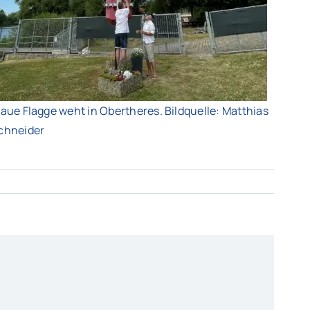
laue Flagge weht in Obertheres. Bildquelle: Matthias
chneider
ymbol