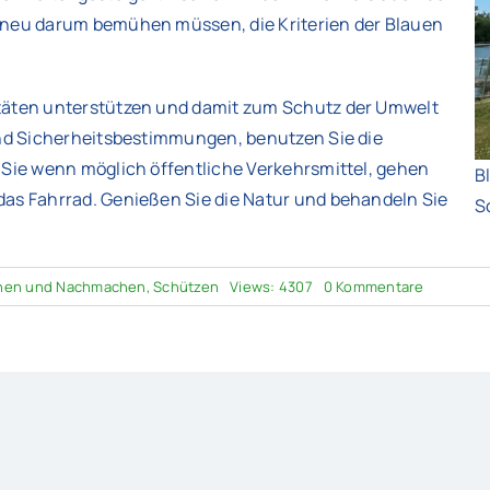
r neu darum bemühen müssen, die Kriterien der Blauen
itäten unterstützen und damit zum Schutz der Umwelt
 und Sicherheitsbestimmungen, benutzen Sie die
 Sie wenn möglich öffentliche Verkehrsmittel, gehen
B
das Fahrrad. Genießen Sie die Natur und behandeln Sie
S
on
hen und Nachmachen
,
Schützen
Views: 4307
0 Kommentare
Umwelts
“Blaue
Flagge”
weht
am
Main