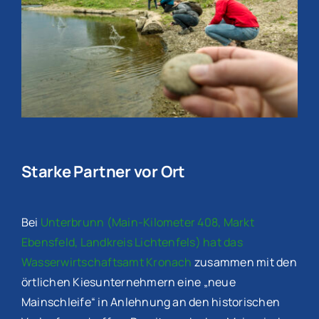
Starke Partner vor Ort
Bei
Unterbrunn (Main-Kilometer 408, Markt
Ebensfeld, Landkreis Lichtenfels) hat das
Wasserwirtschaftsamt Kronach
zusammen mit den
örtlichen Kiesunternehmern eine „neue
Mainschleife“ in Anlehnung an den historischen