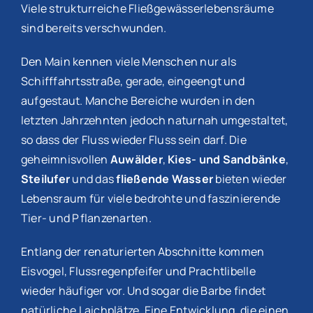
Viele strukturreiche Fließgewässerlebensräume
sind bereits verschwunden.
Den Main kennen viele Menschen nur als
Schifffahrtsstraße, gerade, eingeengt und
aufgestaut. Manche Bereiche wurden in den
letzten Jahrzehnten jedoch naturnah umgestaltet,
so dass der Fluss wieder Fluss sein darf. Die
geheimnisvollen
Auwälder
,
Kies- und Sandbänke
,
Steilufer
und das
fließende Wasser
bieten wieder
Lebensraum für viele bedrohte und faszinierende
Tier- und Pflanzenarten.
Entlang der renaturierten Abschnitte kommen
Eisvogel, Flussregenpfeifer und Prachtlibelle
wieder häufiger vor. Und sogar die Barbe findet
natürliche Laichplätze. Eine Entwicklung, die einen