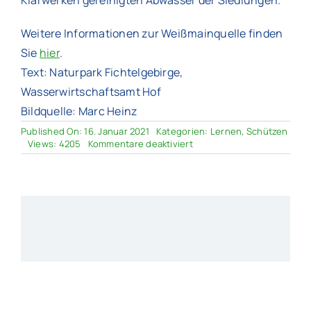
Weitere Informationen zur Weißmainquelle finden
Sie
hier
.
Text: Naturpark Fichtelgebirge,
Wasserwirtschaftsamt Hof
Bildquelle: Marc Heinz
Published On: 16. Januar 2021
Kategorien:
Lernen
,
Schützen
für
Views: 4205
Kommentare deaktiviert
Woher
kommt
das
Mainwasser?