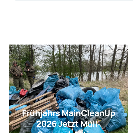
Frühjahrs MainCleanUp
2026 Jetzt Müll-