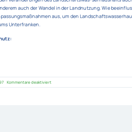
anderem auch der Wandel in der Landnutzung. Wie beeinflu
Anpassungsmaßnahmen aus, um den Landschaftswasserhausha
ums Unterfranken.
hutz:
für
97
Kommentare deaktiviert
Wasserforum
Unterfranken