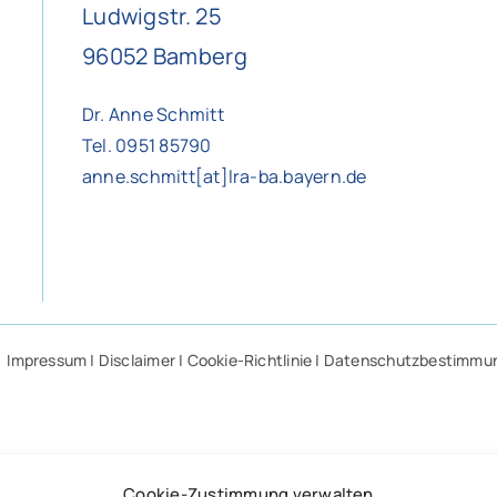
Ludwigstr. 25
96052 Bamberg
Dr. Anne Schmitt
Tel. 0951 85790
anne.schmitt[at]lra-ba.bayern.de
Impressum
|
Disclaimer
|
Cookie-Richtlinie
|
Datenschutzbestimmu
Cookie-Zustimmung verwalten