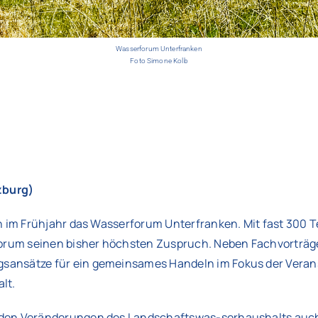
Wasserforum Unterfranken
Foto Simone Kolb
zburg)
ch im Frühjahr das Wasserforum Unterfranken.
Mit fast 300 
orum seinen bisher höchsten Zuspruch. Neben Fachvorträg
ansätze für ein gemeinsames Handeln im Fokus der Verans
lt.
den Veränderungen des Landschaftswas-serhaushalts auch b