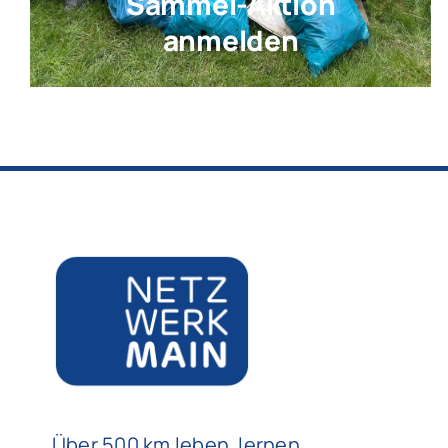
Sammel-Aktion
anmelden
Über 500 km leben, lernen,